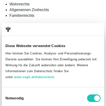
Wohnrechts
Allgemeinen Zivilrechts
Familienrechts
regelmäßig Sprechtage mit den Rechtsanwälten Mag. Berchtold /
Dr. Kollerics im Landessekretariat der Gewerkschaft Öffentlicher
Dienst an.
Diese Webseite verwendet Cookies
Die nächsten Termine:
Hier können Sie Cookies, Analyse- und Personalisierungs-
Donnerstag, 11. Juni 2026
Dienste auswählen. Sie können Ihre Einwilligung jederzeit mit
Donnerstag, 2. Juli 2026
Wirkung für die Zukunft widerrufen oder ändern. Weitere
Donnerstag, 6. August 2026
Informationen zum Datenschutz finden Sie
Donnerstag, 3. September 2026
unter
www.oegb.at/datenschutz.
Donnerstag, 1. Oktober 2026
Donnerstag, 12. November 2026
Donnerstag, 10. Dezember 2026
E
Notwendig
i
Voranmeldungen sind unbedingt unter Tel.: 0316/7071-26286
n