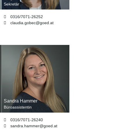
Sekretär
0316/7071-26252
claudia.gobec
@
goed
.
at
Sandra Hammer
Büroassistentin
0316/7071-26240
sandra.hammer
@
goed
.
at