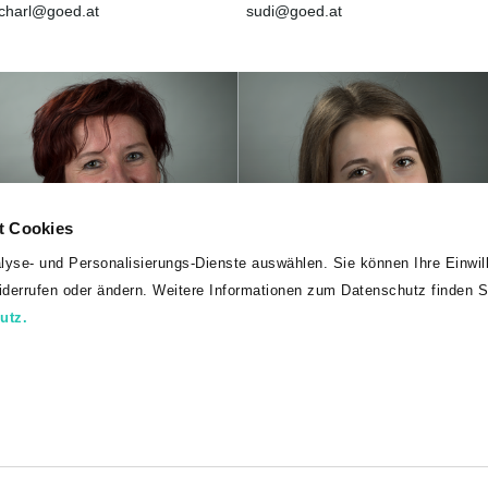
charl
@
goed
.
at
sudi
@
goed
.
at
t Cookies
lyse- und Personalisierungs-Dienste auswählen. Sie können Ihre Einwill
lke Rosenfelder
Jasmin Ulbing
widerrufen oder ändern. Weitere Informationen zum Datenschutz finden S
üroassistentin
Büroassistentin
utz.
0316/7071-26239
0316/7071-26338
elke.rosenfelder
@
goed
.
at
jasmin.ulbing
@
goed
.
at
takt
Datenschutz
Newsletter
Presse
FAQ
Impre