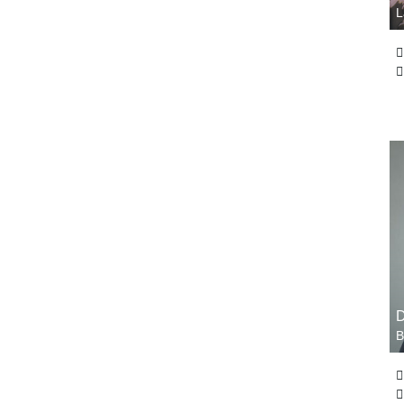
L
D
B