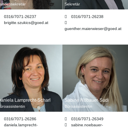
andessekretär
Sekretär
0316/7071-26237
0316/7071-26238
brigitte.szukics
@
goed
.
at
guenther.maierwieser
@
goed
.
at
aniela Lamprecht-Scharl
Sabine Nöbauer-Sudi
üroassistentin
Büroassistentin
0316/7071-26286
0316/7071-26349
daniela.lamprecht-
sabine.noebauer-