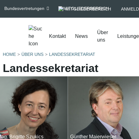
Bundesvertretungen
MITGLIEDERBEREICH
ANMELD
Über
Kontakt
News
Leistung
uns
HOME
ÜBER UNS
LANDESSEKRETARIAT
Landessekretariat
ag. Brigitte Szukics
Günther Maierwieser