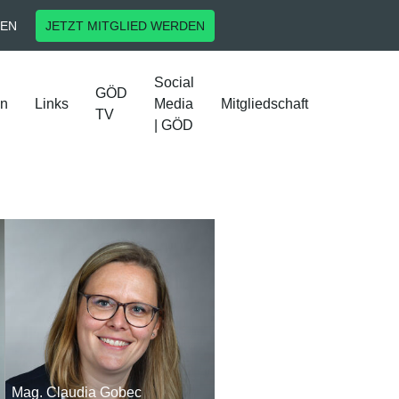
EN
JETZT MITGLIED WERDEN
Social
GÖD
en
Links
Media
Mitgliedschaft
TV
| GÖD
Mag. Claudia Gobec