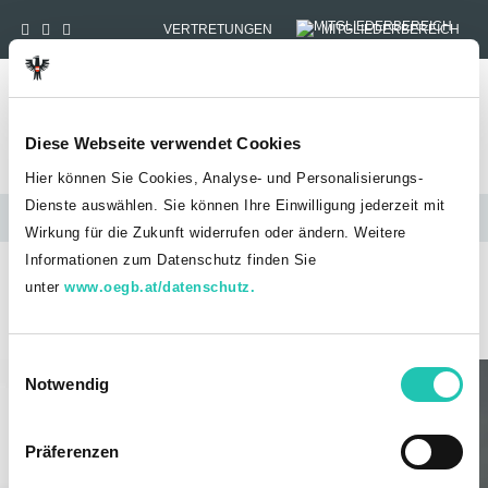
VERTRETUNGEN
MITGLIEDERBEREICH
Tog
Diese Webseite verwendet Cookies
Hier können Sie Cookies, Analyse- und Personalisierungs-
Dienste auswählen. Sie können Ihre Einwilligung jederzeit mit
Landesvertretungen
Wirkung für die Zukunft widerrufen oder ändern. Weitere
Informationen zum Datenschutz finden Sie
HOME
ÜBER UNS
LANDESVERTRETUNGEN
JUSTIZ
unter
www.oegb.at/datenschutz.
Justiz
E
Notwendig
i
n
w
Präferenzen
i